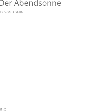
n Der Abendsonne
17
VON
ADMIN
nne